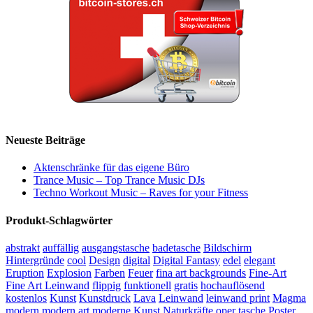
Neueste Beiträge
Aktenschränke für das eigene Büro
Trance Music – Top Trance Music DJs
Techno Workout Music – Raves for your Fitness
Produkt-Schlagwörter
abstrakt
auffällig
ausgangstasche
badetasche
Bildschirm
Hintergründe
cool
Design
digital
Digital Fantasy
edel
elegant
Eruption
Explosion
Farben
Feuer
fina art backgrounds
Fine-Art
Fine Art Leinwand
flippig
funktionell
gratis
hochauflösend
kostenlos
Kunst
Kunstdruck
Lava
Leinwand
leinwand print
Magma
modern
modern art
moderne Kunst
Naturkräfte
oper tasche
Poster