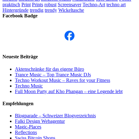
praktisch
Print
Prints
robust
Screensaver
Techno-Art
techno art
Hintergründe
trendig
trendy
Wickeltasche
Facebook Badge
Neueste Beiträge
Aktenschränke für das eigene Büro
Trance Music – Top Trance Music DJs
Techno Workout Music – Raves for your Fitness
Techno Music
Full Moon Party auf Kho Phangan – eine Legende lebt
Empfehlungen
Blogparade – Schweizer Blogverzeichnis
Falki Design Webagentur
Magic-Places
Reflections
Swiss Bitcoin Shops