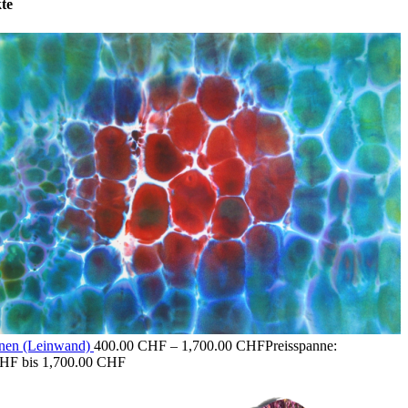
te
onen (Leinwand)
400.00
CHF
–
1,700.00
CHF
Preisspanne:
HF bis 1,700.00 CHF