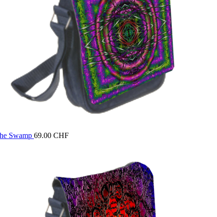
che Swamp
69.00
CHF