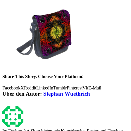
Share This Story, Choose Your Platform!
Facebook
X
Reddit
LinkedIn
Tumblr
Pinterest
Vk
E-Mail
Über den Autor:
Stephan Wuethrich
Im Techno Art Shop bieten wir Kunstdrucke, Poster und Taschen