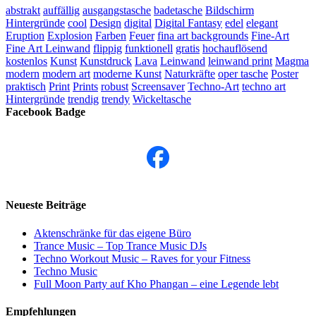
abstrakt
auffällig
ausgangstasche
badetasche
Bildschirm
Hintergründe
cool
Design
digital
Digital Fantasy
edel
elegant
Eruption
Explosion
Farben
Feuer
fina art backgrounds
Fine-Art
Fine Art Leinwand
flippig
funktionell
gratis
hochauflösend
kostenlos
Kunst
Kunstdruck
Lava
Leinwand
leinwand print
Magma
modern
modern art
moderne Kunst
Naturkräfte
oper tasche
Poster
praktisch
Print
Prints
robust
Screensaver
Techno-Art
techno art
Hintergründe
trendig
trendy
Wickeltasche
Facebook Badge
Neueste Beiträge
Aktenschränke für das eigene Büro
Trance Music – Top Trance Music DJs
Techno Workout Music – Raves for your Fitness
Techno Music
Full Moon Party auf Kho Phangan – eine Legende lebt
Empfehlungen