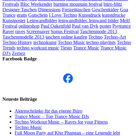
Festivals
Bloc Weekender
burning mountain festival
büro-blitz
Designer Taschen
Dimensions
Freizeittaschen
Geschenkidee
Goa
Trance
gratis
Gutschein
I Love Techno
Kunstdruck
kunstdrucke
Kunstposter
Leinwandbilder
leinwandbilder. leinwand bilder
Melt!
Festival
onlineshop
Paul Oakenfold
Paul van Dyk
poster
Psytrance
Raver
raves
Screensaver
Sonus Festival
Taschenmode 2013
Taschenmodelle 2013
taschen online kaufen
Techno
Techno-Art
Techno History
technokunst
Techno Music
techno playlists
Techno
Trends
techno workout music
Tiesto
Trance Music
Trance Music
DJ's
Zernez
Facebook Badge
Neueste Beiträge
Aktenschränke für das eigene Büro
Trance Music – Top Trance Music DJs
Techno Workout Music – Raves for your Fitness
Techno Music
Full Moon Party auf Kho Phangan – eine Legende lebt