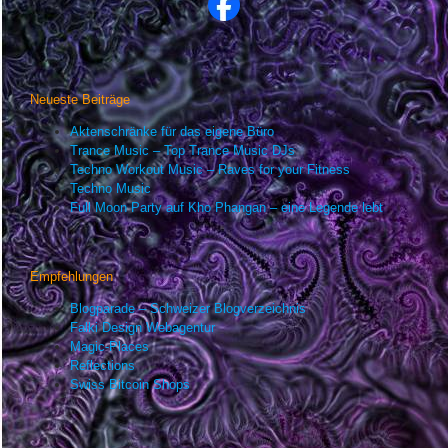
Neueste Beiträge
Aktenschränke für das eigene Büro
Trance Music – Top Trance Music DJs
Techno Workout Music – Raves for your Fitness
Techno Music
Full Moon Party auf Kho Phangan – eine Legende lebt
Empfehlungen
Blogparade – Schweizer Blogverzeichnis
Falki Design Webagentur
Magic-Places
Reflections
Swiss Bitcoin Shops