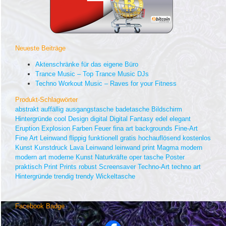
Neueste Beiträge
Aktenschränke für das eigene Büro
Trance Music – Top Trance Music DJs
Techno Workout Music – Raves for your Fitness
Produkt-Schlagwörter
abstrakt
auffällig
ausgangstasche
badetasche
Bildschirm
Hintergründe
cool
Design
digital
Digital Fantasy
edel
elegant
Eruption
Explosion
Farben
Feuer
fina art backgrounds
Fine-Art
Fine Art Leinwand
flippig
funktionell
gratis
hochauflösend
kostenlos
Kunst
Kunstdruck
Lava
Leinwand
leinwand print
Magma
modern
modern art
moderne Kunst
Naturkräfte
oper tasche
Poster
praktisch
Print
Prints
robust
Screensaver
Techno-Art
techno art
Hintergründe
trendig
trendy
Wickeltasche
Facebook Badge