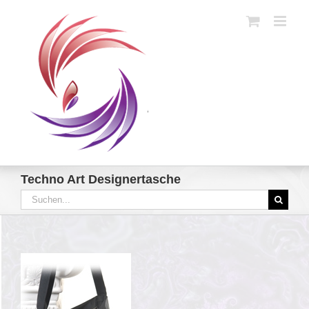
Zum
Inhalt
springen
Techno Art Designertasche
Suche
nach: