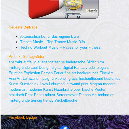
Neueste Beiträge
Aktenschränke für das eigene Büro
Trance Music – Top Trance Music DJs
Techno Workout Music – Raves for your Fitness
Produkt-Schlagwörter
abstrakt
auffällig
ausgangstasche
badetasche
Bildschirm
Hintergründe
cool
Design
digital
Digital Fantasy
edel
elegant
Eruption
Explosion
Farben
Feuer
fina art backgrounds
Fine-Art
Fine Art Leinwand
flippig
funktionell
gratis
hochauflösend
kostenlos
Kunst
Kunstdruck
Lava
Leinwand
leinwand print
Magma
modern
modern art
moderne Kunst
Naturkräfte
oper tasche
Poster
praktisch
Print
Prints
robust
Screensaver
Techno-Art
techno art
Hintergründe
trendig
trendy
Wickeltasche
Facebook Badge