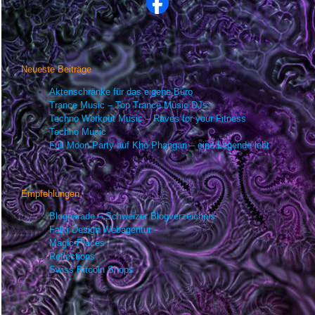
Neueste Beiträge
Aktenschränke für das eigene Büro
Trance Music – Top Trance Music DJs
Techno Workout Music – Raves for your Fitness
Techno Music
Full Moon Party auf Kho Phangan – eine Legende lebt
Empfehlungen
Blogparade – Schweizer Blogverzeichnis
Falki Design Webagentur
Magic-Places
Reflections
Swiss Bitcoin Shops