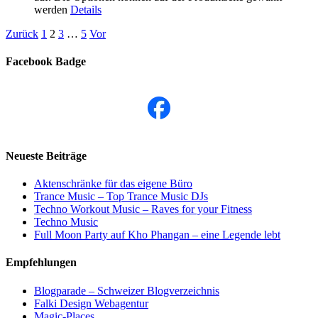
werden
Details
Zurück
1
2
3
…
5
Vor
Facebook Badge
Neueste Beiträge
Aktenschränke für das eigene Büro
Trance Music – Top Trance Music DJs
Techno Workout Music – Raves for your Fitness
Techno Music
Full Moon Party auf Kho Phangan – eine Legende lebt
Empfehlungen
Blogparade – Schweizer Blogverzeichnis
Falki Design Webagentur
Magic-Places