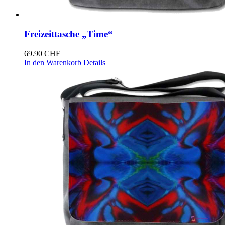
Freizeittasche „Time“
69.90
CHF
In den Warenkorb
Details