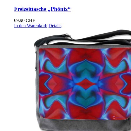
Freizeittasche „Phönix“
69.90
CHF
In den Warenkorb
Details