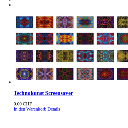
Technokunst Screensaver
0.00
CHF
In den Warenkorb
Details