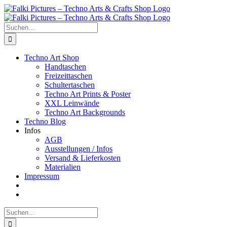
Zum
Inhalt
springen
Suche
nach:
Techno Art Shop
Handtaschen
Freizeittaschen
Schultertaschen
Techno Art Prints & Poster
XXL Leinwände
Techno Art Backgrounds
Techno Blog
Infos
AGB
Ausstellungen / Infos
Versand & Lieferkosten
Materialien
Impressum
Suche
nach: