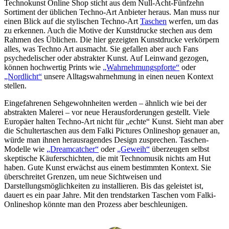
Technokunst Online Shop sticht aus dem Null-Acht-Fünfzehn
Sortiment der üblichen Techno-Art Anbieter heraus. Man muss nur
einen Blick auf die stylischen Techno-Art
Taschen
werfen, um das
zu erkennen. Auch die Motive der Kunstdrucke stechen aus dem
Rahmen des Üblichen. Die hier gezeigten Kunstdrucke verkörpern
alles, was Techno Art ausmacht. Sie gefallen aber auch Fans
psychedelischer oder abstrakter Kunst. Auf Leinwand gezogen,
können hochwertig Prints wie
„Wahrnehmungspforte“
oder
„Nordlicht“
unsere Alltagswahrnehmung in einen neuen Kontext
stellen.
Eingefahrenen Sehgewohnheiten werden – ähnlich wie bei der
abstrakten Malerei – vor neue Herausforderungen gestellt. Viele
Europäer halten Techno-Art nicht für „echte“ Kunst. Sieht man aber
die Schultertaschen aus dem Falki Pictures Onlineshop genauer an,
würde man ihnen herausragendes Design zusprechen. Taschen-
Modelle wie
„Dreamcatcher“
oder
„Geweih“
überzeugen selbst
skeptische Käuferschichten, die mit Technomusik nichts am Hut
haben. Gute Kunst erwächst aus einem bestimmten Kontext. Sie
überschreitet Grenzen, um neue Sichtweisen und
Darstellungsmöglichkeiten zu installieren. Bis das geleistet ist,
dauert es ein paar Jahre. Mit den trendstarken Taschen vom Falki-
Onlineshop könnte man den Prozess aber beschleunigen.