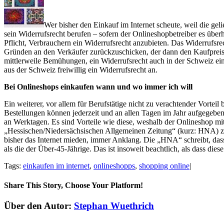
Wer bisher den Einkauf im Internet scheute, weil die ge
sein Widerrufsrecht berufen – sofern der Onlineshopbetreiber es überha
Pflicht, Verbrauchern ein Widerrufsrecht anzubieten. Das Widerruf
Gründen an den Verkäufer zurückzuschicken, der dann den Kaufpr
mittlerweile Bemühungen, ein Widerrufsrecht auch in der Schweiz ei
aus der Schweiz freiwillig ein Widerrufsrecht an.
Bei Onlineshops einkaufen wann und wo immer ich will
Ein weiterer, vor allem für Berufstätige nicht zu verachtender Vorteil 
Bestellungen können jederzeit und an allen Tagen im Jahr aufgegebe
an Werktagen. Es sind Vorteile wie diese, weshalb der Onlineshop mi
„Hessischen/Niedersächsischen Allgemeinen Zeitung“ (kurz: HNA) zufo
bisher das Internet mieden, immer Anklang. Die „HNA“ schreibt, dass 
als die der Über-45-Jährige. Das ist insoweit beachtlich, als dass di
Tags:
einkaufen im internet
,
onlineshopps
,
shopping online
|
Share This Story, Choose Your Platform!
Facebook
X
Reddit
LinkedIn
Tumblr
Pinterest
Vk
E-
Über den Autor:
Stephan Wuethrich
Mail