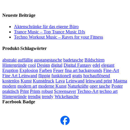
Neueste Beiträge
Aktenschränke für das eigene Büro
Trance Music – Top Trance Music DJs
Techno Workout Music – Raves for your Fitness
Produkt-Schlagwörter
abstrakt
auffällig
ausgangstasche
badetasche
Bildschirm
Hintergründe
cool
Design
digital
Digital Fantasy
edel
elegant
Eruption
Explosion
Farben
Feuer
fina art backgrounds
Fine-Art
Fine Art Leinwand
flippig
funktionell
gratis
hochauflösend
kostenlos
Kunst
Kunstdruck
Lava
Leinwand
leinwand print
Magma
modern
modern art
moderne Kunst
Naturkräfte
oper tasche
Poster
praktisch
Print
Prints
robust
Screensaver
Techno-Art
techno art
Hintergründe
trendig
trendy
Wickeltasche
Facebook Badge