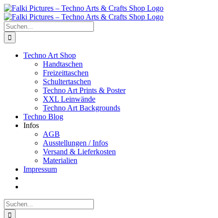
Zum
Inhalt
springen
Suche
nach:
Techno Art Shop
Handtaschen
Freizeittaschen
Schultertaschen
Techno Art Prints & Poster
XXL Leinwände
Techno Art Backgrounds
Techno Blog
Infos
AGB
Ausstellungen / Infos
Versand & Lieferkosten
Materialien
Impressum
Suche
nach: